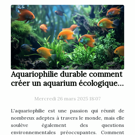
Aquariophilie durable comment
créer un aquarium écologique
et auto-suffisant pour des
Mercredi 26 mars 2025 18:07
poissons heureux et une
empreinte réduite
L'aquariophilie est une passion qui réunit de
nombreux adeptes à travers le monde, mais elle
soulève également des questions
environnementales préoccupantes. Comment